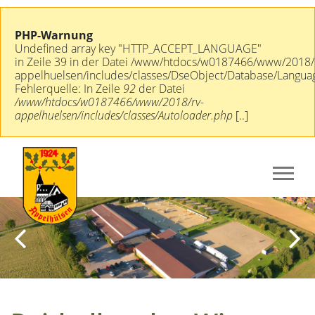
PHP-Warnung
Undefined array key "HTTP_ACCEPT_LANGUAGE"
in Zeile 39 in der Datei /www/htdocs/w0187466/www/2018/
appelhuelsen/includes/classes/DseObject/Database/Langua
Fehlerquelle: In Zeile
92
der Datei
/www/htdocs/w0187466/www/2018/rv-
appelhuelsen/includes/classes/Autoloader.php
[..]
Previous
Next