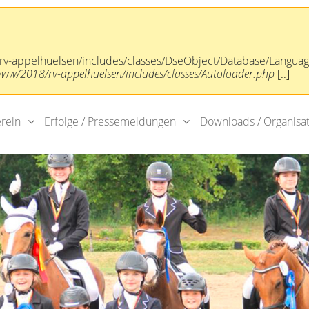
rv-appelhuelsen/includes/classes/DseObject/Database/Langua
/2018/rv-appelhuelsen/includes/classes/Autoloader.php
[..]
erein
Erfolge / Pressemeldungen
Downloads / Organisat