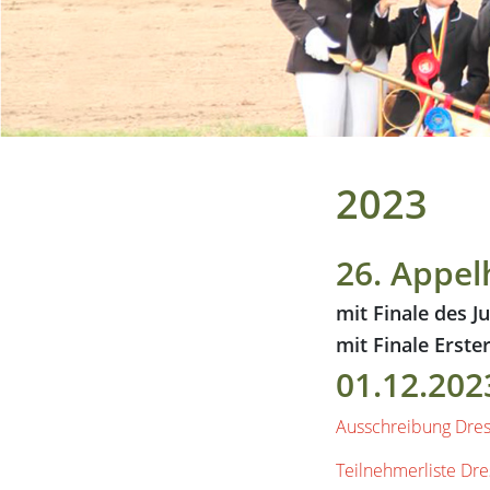
Previous
Next
2023
26. Appel
mit Finale des 
mit Finale Ers
01.12.202
Ausschreibung Dres
Teilnehmerliste Dre
Zeiteinteilung Dres
Ergebnisse