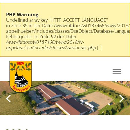
PHP-Warnung
Undefined array key "HTTP_ACCEPT_LANGUAGE"
in Zeile 39 in der Datei /www/htdocs/w0187466/www/2018/
appelhuelsen/includes/classes/DseObject/Database/Langua
Fehlerquelle: In Zeile
92
der Datei
/www/htdocs/w0187466/www/2018/rv-
appelhuelsen/includes/classes/Autoloader.php
[..]
Previous
Next