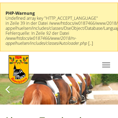
PHP-Warnung
Undefined array key "HTTP_ACCEPT_LANGUAGE"
in Zeile 39 in der Datei /www/htdocs/w0187466/www/2018/
appelhuelsen/includes/classes/DseObject/Database/Langua
Fehlerquelle: In Zeile
92
der Datei
/www/htdocs/w0187466/www/2018/rv-
appelhuelsen/includes/classes/Autoloader.php
[..]
Previous
Next