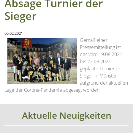
Absage Turnier der
Sieger
05.02.2021
Gemäß einer
Pressemitteilung ist
das vom 19.08.2021
bis 22.08.2021
geplante Turnier der
Sieger in Münster
aufgrund der aktuellen
Lage der Corona-Pandemie abgesagt worden.
Aktuelle Neuigkeiten