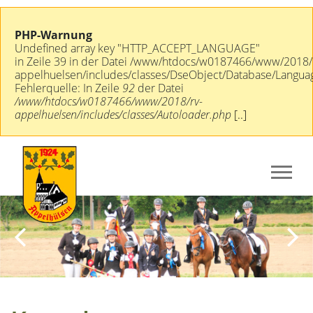
PHP-Warnung
Undefined array key "HTTP_ACCEPT_LANGUAGE"
in Zeile 39 in der Datei /www/htdocs/w0187466/www/2018/
appelhuelsen/includes/classes/DseObject/Database/Langua
Fehlerquelle: In Zeile
92
der Datei
/www/htdocs/w0187466/www/2018/rv-
appelhuelsen/includes/classes/Autoloader.php
[..]
Previous
Next