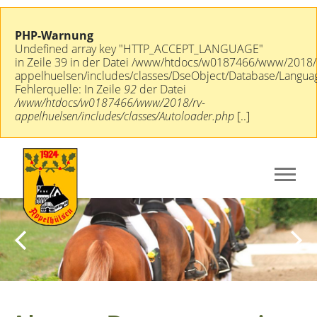
PHP-Warnung
Undefined array key "HTTP_ACCEPT_LANGUAGE"
in Zeile 39 in der Datei /www/htdocs/w0187466/www/2018/
appelhuelsen/includes/classes/DseObject/Database/Langua
Fehlerquelle: In Zeile
92
der Datei
/www/htdocs/w0187466/www/2018/rv-
appelhuelsen/includes/classes/Autoloader.php
[..]
Previous
Next